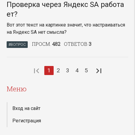
Проверка через Яндекс SA работа
ет?
Вот этот текст на картинке значит, что настраиваться
на Яндекс SA нет смысла?
ПРОСМ.
482
ОТВЕТОВ
3
#ВОПРОС
first_page
last_page
1
2
3
4
5
Меню
Вход на сайт
Регистрация