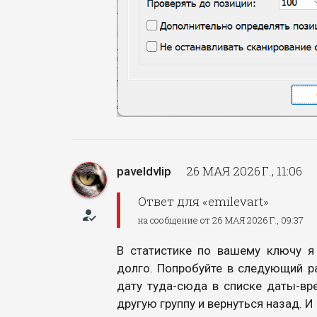
26 МАЯ 2026 Г., 11:06
paveldvlip
Ответ для «emilevart»
how_to_reg
на сообщение от 26 МАЯ 2026 Г., 09:37
В статистике по вашему ключу я
долго. Попробуйте в следующий ра
дату туда-сюда в списке даты-вре
другую группу и вернуться назад. И