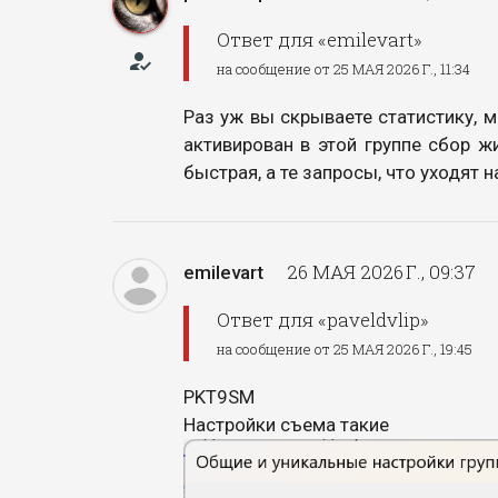
Ответ для «emilevart»
how_to_reg
на сообщение от 25 МАЯ 2026 Г., 11:34
Раз уж вы скрываете статистику, 
активирован в этой группе сбор 
быстрая, а те запросы, что уходят
26 МАЯ 2026 Г., 09:37
emilevart
Ответ для «paveldvlip»
на сообщение от 25 МАЯ 2026 Г., 19:45
PKT9SM
Настройки съема такие