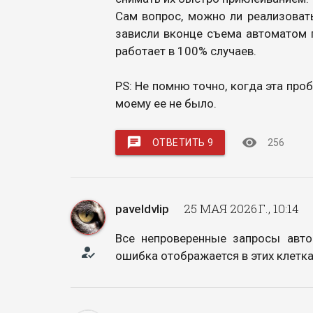
Сам вопрос, можно ли реализовать
зависли вконце съема автоматом п
работает в 100% случаев.
PS: Не помню точно, когда эта про
моему ее не было.
chat
visibility
ОТВЕТИТЬ 9
256
25 МАЯ 2026 Г., 10:14
paveldvlip
Все непроверенные запросы авто
how_to_reg
ошибка отображается в этих клетк