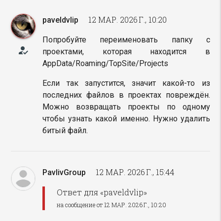
12 МАР. 2026 Г., 10:20
paveldvlip
Попробуйте переименовать папку с
how_to_reg
проектами, которая находится в
AppData/Roaming/TopSite/Projects
Если так запустится, значит какой-то из
последних файлов в проектах повреждён.
Можно возвращать проекты по одному
чтобы узнать какой именно. Нужно удалить
битый файл.
12 МАР. 2026 Г., 15:44
PavlivGroup
Ответ для «paveldvlip»
на сообщение от 12 МАР. 2026 Г., 10:20