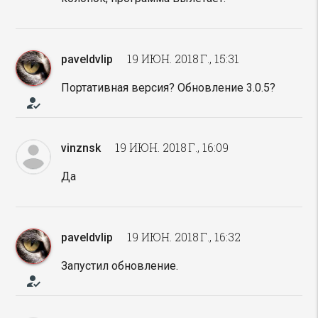
19 ИЮН. 2018 Г., 15:31
paveldvlip
Портативная версия? Обновление 3.0.5?
how_to_reg
19 ИЮН. 2018 Г., 16:09
vinznsk
Да
19 ИЮН. 2018 Г., 16:32
paveldvlip
Запустил обновление.
how_to_reg