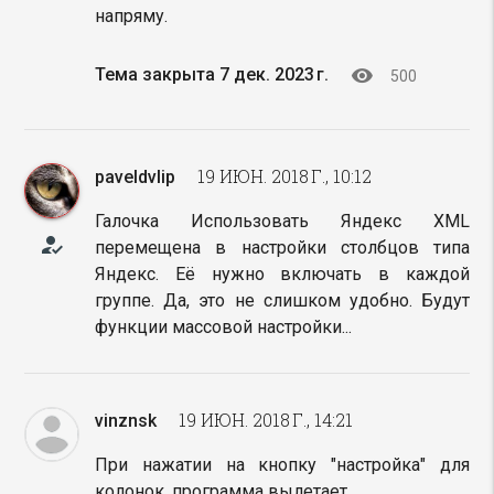
напряму.
visibility
Тема закрыта 7 дек. 2023 г.
500
19 ИЮН. 2018 Г., 10:12
paveldvlip
Галочка Использовать Яндекс XML
how_to_reg
перемещена в настройки столбцов типа
Яндекс. Её нужно включать в каждой
группе. Да, это не слишком удобно. Будут
функции массовой настройки...
19 ИЮН. 2018 Г., 14:21
vinznsk
При нажатии на кнопку "настройка" для
колонок, программа вылетает.