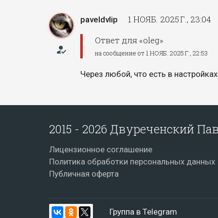
1 НОЯБ. 2025 Г., 23:04
paveldvlip
Ответ для «oleg»
how_to_reg
на сообщение от 1 НОЯБ. 2025 Г., 22:53
Через любой, что есть в настройках
2015 - 2026 Двуреченский П
Лицензионное соглашение
Политика обработки персональных данных
Публичная оферта
Группа в Telegram