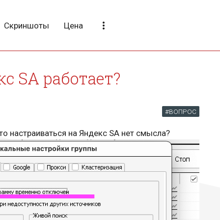
more_vert
Скриншоты
Цена
кс SA работает?
#ВОПРОС
 что настраиваться на Яндекс SA нет смысла?