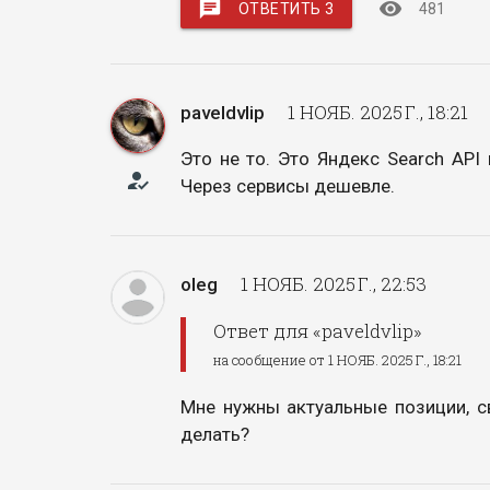
chat
visibility
ОТВЕТИТЬ 3
481
1 НОЯБ. 2025 Г., 18:21
paveldvlip
Это не то. Это Яндекс Search API 
how_to_reg
Через сервисы дешевле.
1 НОЯБ. 2025 Г., 22:53
oleg
Ответ для «paveldvlip»
на сообщение от 1 НОЯБ. 2025 Г., 18:21
Мне нужны актуальные позиции, св
делать?